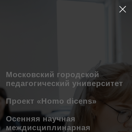
Московский городской
педагогический университет
Проект «Homo dicens»
Осенняя
научная
междисциплинарная